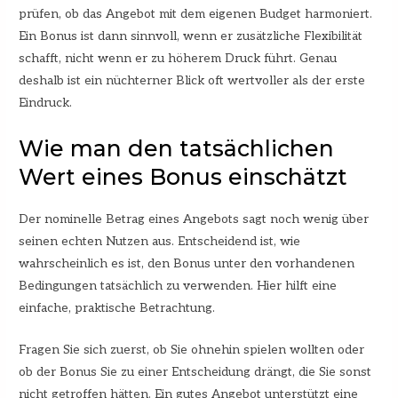
prüfen, ob das Angebot mit dem eigenen Budget harmoniert.
Ein Bonus ist dann sinnvoll, wenn er zusätzliche Flexibilität
schafft, nicht wenn er zu höherem Druck führt. Genau
deshalb ist ein nüchterner Blick oft wertvoller als der erste
Eindruck.
Wie man den tatsächlichen
Wert eines Bonus einschätzt
Der nominelle Betrag eines Angebots sagt noch wenig über
seinen echten Nutzen aus. Entscheidend ist, wie
wahrscheinlich es ist, den Bonus unter den vorhandenen
Bedingungen tatsächlich zu verwenden. Hier hilft eine
einfache, praktische Betrachtung.
Fragen Sie sich zuerst, ob Sie ohnehin spielen wollten oder
ob der Bonus Sie zu einer Entscheidung drängt, die Sie sonst
nicht getroffen hätten. Ein gutes Angebot unterstützt eine