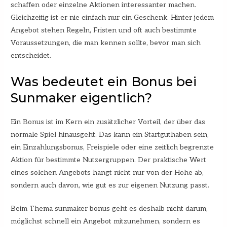
schaffen oder einzelne Aktionen interessanter machen.
Gleichzeitig ist er nie einfach nur ein Geschenk. Hinter jedem
Angebot stehen Regeln, Fristen und oft auch bestimmte
Voraussetzungen, die man kennen sollte, bevor man sich
entscheidet.
Was bedeutet ein Bonus bei
Sunmaker eigentlich?
Ein Bonus ist im Kern ein zusätzlicher Vorteil, der über das
normale Spiel hinausgeht. Das kann ein Startguthaben sein,
ein Einzahlungsbonus, Freispiele oder eine zeitlich begrenzte
Aktion für bestimmte Nutzergruppen. Der praktische Wert
eines solchen Angebots hängt nicht nur von der Höhe ab,
sondern auch davon, wie gut es zur eigenen Nutzung passt.
Beim Thema sunmaker bonus geht es deshalb nicht darum,
möglichst schnell ein Angebot mitzunehmen, sondern es