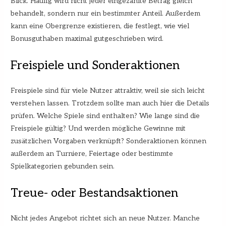
Blick. Häufig wird nicht jeder eingezahlte Betrag gleich
behandelt, sondern nur ein bestimmter Anteil. Außerdem
kann eine Obergrenze existieren, die festlegt, wie viel
Bonusguthaben maximal gutgeschrieben wird.
Freispiele und Sonderaktionen
Freispiele sind für viele Nutzer attraktiv, weil sie sich leicht
verstehen lassen. Trotzdem sollte man auch hier die Details
prüfen. Welche Spiele sind enthalten? Wie lange sind die
Freispiele gültig? Und werden mögliche Gewinne mit
zusätzlichen Vorgaben verknüpft? Sonderaktionen können
außerdem an Turniere, Feiertage oder bestimmte
Spielkategorien gebunden sein.
Treue- oder Bestandsaktionen
Nicht jedes Angebot richtet sich an neue Nutzer. Manche