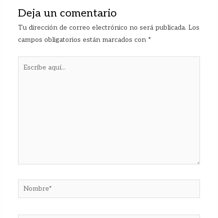
Deja un comentario
Tu dirección de correo electrónico no será publicada.
Los
campos obligatorios están marcados con
*