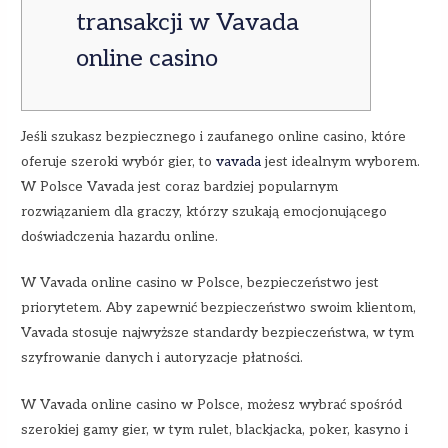
transakcji w Vavada
online casino
Jeśli szukasz bezpiecznego i zaufanego online casino, które
oferuje szeroki wybór gier, to
vavada
jest idealnym wyborem.
W Polsce Vavada jest coraz bardziej popularnym
rozwiązaniem dla graczy, którzy szukają emocjonującego
doświadczenia hazardu online.
W Vavada online casino w Polsce, bezpieczeństwo jest
priorytetem. Aby zapewnić bezpieczeństwo swoim klientom,
Vavada stosuje najwyższe standardy bezpieczeństwa, w tym
szyfrowanie danych i autoryzacje płatności.
W Vavada online casino w Polsce, możesz wybrać spośród
szerokiej gamy gier, w tym rulet, blackjacka, poker, kasyno i