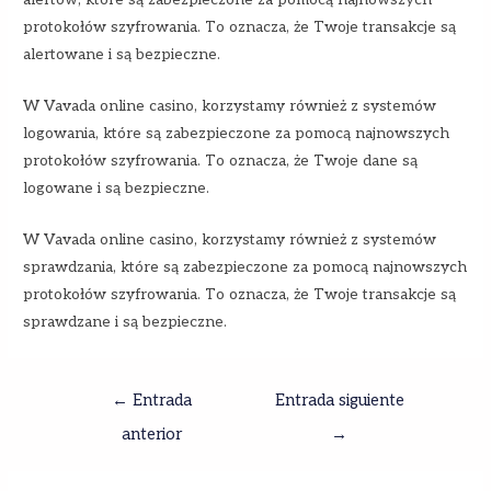
protokołów szyfrowania. To oznacza, że Twoje transakcje są
alertowane i są bezpieczne.
W Vavada online casino, korzystamy również z systemów
logowania, które są zabezpieczone za pomocą najnowszych
protokołów szyfrowania. To oznacza, że Twoje dane są
logowane i są bezpieczne.
W Vavada online casino, korzystamy również z systemów
sprawdzania, które są zabezpieczone za pomocą najnowszych
protokołów szyfrowania. To oznacza, że Twoje transakcje są
sprawdzane i są bezpieczne.
←
Entrada
Entrada siguiente
anterior
→