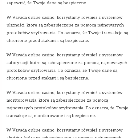
zapewnić, że Twoje dane są bezpieczne.
W Vavada online casino, korzystamy również z systemów
płatności, które są zabezpieczone za pomocą najnowszych
protokołów szyfrowania. To oznacza, że Twoje transakcje są
chronione przed atakami i są bezpieczne.
W Vavada online casino, korzystamy również z systemów
autoryzacji, które są zabezpieczone za pomocą najnowszych
protokołów szyfrowania. To oznacza, że Twoje dane są
chronione przed atakami i są bezpieczne.
W Vavada online casino, korzystamy również z systemów
monitorowania, które są zabezpieczone za pomocą
najnowszych protokołów szyfrowania. To oznacza, że Twoje
transakcje są monitorowane i są bezpieczne.
W Vavada online casino, korzystamy również z systemów
alertów, które są zabezpieczone za pomocą najnowszych