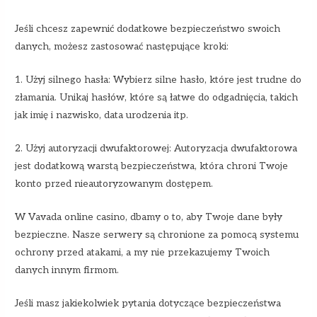
Jeśli chcesz zapewnić dodatkowe bezpieczeństwo swoich
danych, możesz zastosować następujące kroki:
1. Użyj silnego hasła: Wybierz silne hasło, które jest trudne do
złamania. Unikaj hasłów, które są łatwe do odgadnięcia, takich
jak imię i nazwisko, data urodzenia itp.
2. Użyj autoryzacji dwufaktorowej: Autoryzacja dwufaktorowa
jest dodatkową warstą bezpieczeństwa, która chroni Twoje
konto przed nieautoryzowanym dostępem.
W Vavada online casino, dbamy o to, aby Twoje dane były
bezpieczne. Nasze serwery są chronione za pomocą systemu
ochrony przed atakami, a my nie przekazujemy Twoich
danych innym firmom.
Jeśli masz jakiekolwiek pytania dotyczące bezpieczeństwa