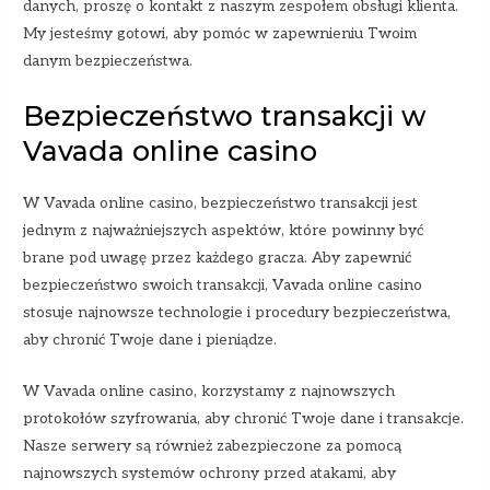
danych, proszę o kontakt z naszym zespołem obsługi klienta.
My jesteśmy gotowi, aby pomóc w zapewnieniu Twoim
danym bezpieczeństwa.
Bezpieczeństwo transakcji w
Vavada online casino
W Vavada online casino, bezpieczeństwo transakcji jest
jednym z najważniejszych aspektów, które powinny być
brane pod uwagę przez każdego gracza. Aby zapewnić
bezpieczeństwo swoich transakcji, Vavada online casino
stosuje najnowsze technologie i procedury bezpieczeństwa,
aby chronić Twoje dane i pieniądze.
W Vavada online casino, korzystamy z najnowszych
protokołów szyfrowania, aby chronić Twoje dane i transakcje.
Nasze serwery są również zabezpieczone za pomocą
najnowszych systemów ochrony przed atakami, aby