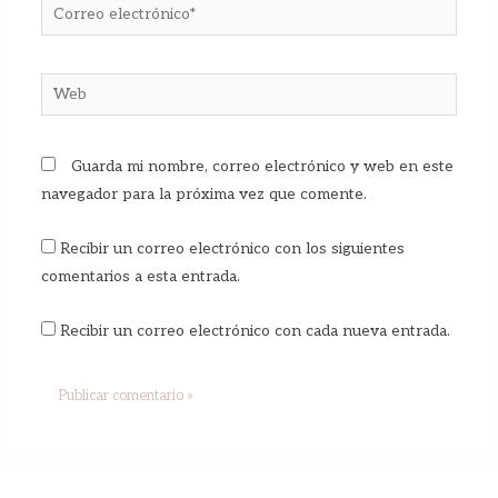
Guarda mi nombre, correo electrónico y web en este
navegador para la próxima vez que comente.
Recibir un correo electrónico con los siguientes
comentarios a esta entrada.
Recibir un correo electrónico con cada nueva entrada.