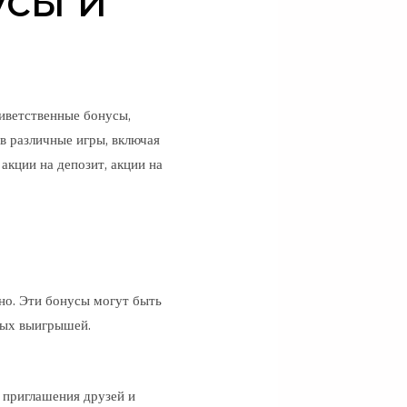
усы и
риветственные бонусы,
в различные игры, включая
 акции на депозит, акции на
но. Эти бонусы могут быть
ных выигрышей.
 приглашения друзей и