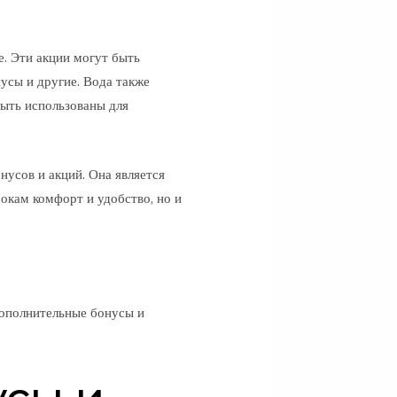
е. Эти акции могут быть
усы и другие. Вода также
быть использованы для
нусов и акций. Она является
рокам комфорт и удобство, но и
дополнительные бонусы и