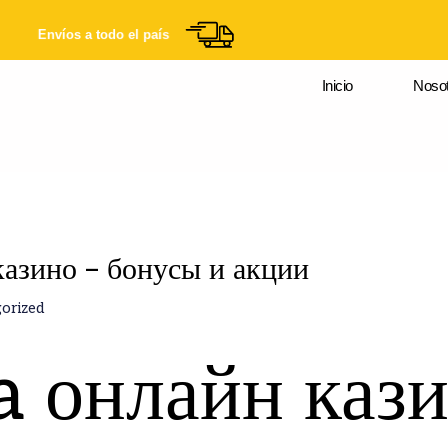
Envíos a todo el país
Inicio
Noso
азино – бонусы и акции
orized
 онлайн кази