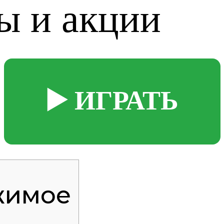
ы и акции
▶️ ИГРАТЬ
жимое