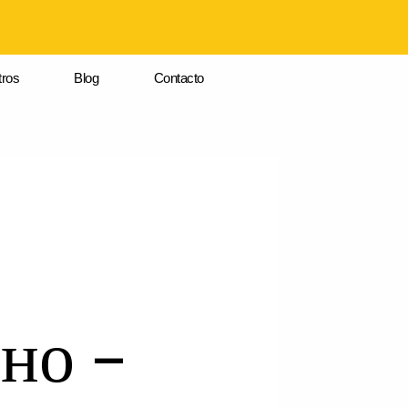
tros
Blog
Contacto
но –