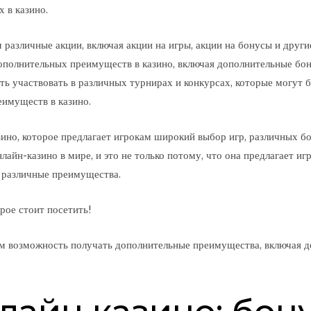
 в казино.
 различные акции, включая акции на игры, акции на бонусы и други
ополнительных преимуществ в казино, включая дополнительные бон
ть участвовать в различных турнирах и конкурсах, которые могут 
имуществ в казино.
зино, которое предлагает игрокам широкий выбор игр, различных бо
айн-казино в мире, и это не только потому, что она предлагает иг
м различные преимущества.
орое стоит посетить!
ам возможность получать дополнительные преимущества, включая 