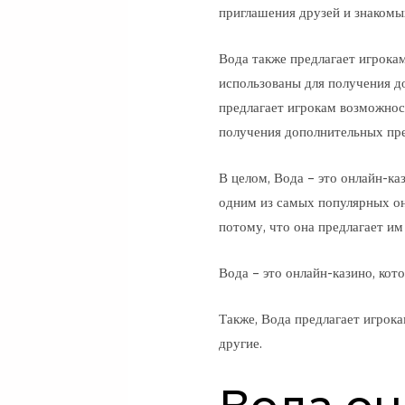
приглашения друзей и знакомых
Вода также предлагает игрокам
использованы для получения д
предлагает игрокам возможнос
получения дополнительных пре
В целом, Вода – это онлайн-ка
одним из самых популярных онл
потому, что она предлагает и
Вода – это онлайн-казино, кот
Также, Вода предлагает игрок
другие.