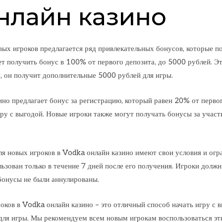
нлайн казино
ых игроков предлагается ряд привлекательных бонусов, которые по
т получить бонус в 100% от первого депозита, до 5000 рублей. Это
й, он получит дополнительные 5000 рублей для игры.
но предлагает бонус за регистрацию, который равен 20% от первог
ру с выгодой. Новые игроки также могут получать бонусы за участи
ля новых игроков в Vodka онлайн казино имеют свои условия и огр
ьзован только в течение 7 дней после его получения. Игроки долж
бонусы не были аннулированы.
оков в Vodka онлайн казино – это отличный способ начать игру с 
ля игры. Мы рекомендуем всем новым игрокам воспользоваться эт