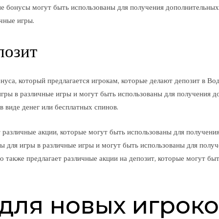
ые бонусы могут быть использованы для получения дополнительны
чные игры.
позит
онуса, который предлагается игрокам, которые делают депозит в Во
игры в различные игры и могут быть использованы для получения 
в виде денег или бесплатных спинов.
т различные акции, которые могут быть использованы для получен
ы для игры в различные игры и могут быть использованы для полу
о также предлагает различные акции на депозит, которые могут бы
для новых игроко