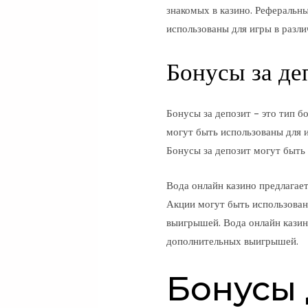
знакомых в казино. Реферальн
использованы для игры в разли
Бонусы за де
Бонусы за депозит – это тип б
могут быть использованы для 
Бонусы за депозит могут быть 
Вода онлайн казино предлагае
Акции могут быть использован
выигрышей. Вода онлайн казин
дополнительных выигрышей.
Бонусы 