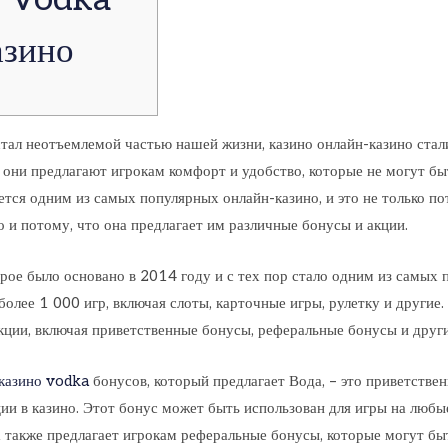
азино
стал неотъемлемой частью нашей жизни, казино онлайн-казино стал
о они предлагают игрокам комфорт и удобство, которые не могут б
ляется одним из самых популярных онлайн-казино, и это не только по
 и потому, что она предлагает им различные бонусы и акции.
орое было основано в 2014 году и с тех пор стало одним из самых
более 1 000 игр, включая слоты, карточные игры, рулетку и другие.
кции, включая приветственные бонусы, реферальные бонусы и други
казино vodka
бонусов, который предлагает Вода, – это приветстве
ии в казино. Этот бонус может быть использован для игры на любые
а также предлагает игрокам реферальные бонусы, которые могут бы