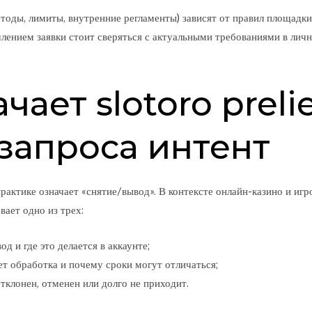
етоды, лимиты, внутренние регламенты) зависят от правил площадк
лением заявки стоит сверяться с актуальными требованиями в личн
чает slotoro preli
 запроса интент
практике означает «снятие/вывод». В контексте онлайн-казино и и
ает одно из трех:
од и где это делается в аккаунте;
ет обработка и почему сроки могут отличаться;
отклонен, отменен или долго не приходит.