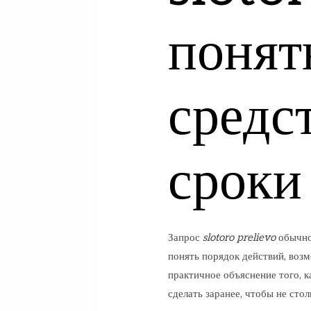
понят
средст
сроки
Запрос
slotoro prelievo
обычно 
понять порядок действий, воз
практичное объяснение того, к
сделать заранее, чтобы не сто