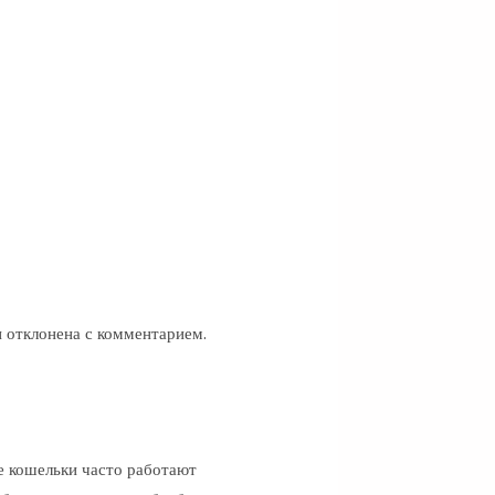
и отклонена с комментарием.
ые кошельки часто работают