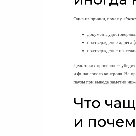
Одна из причин, почему
slotor
документ, удостоверяю
подтверждение адреса (
подтверждение платежно
Цель таких проверок — убедит
и финансового контроля. На пр
паузы при выводе заметно ниж
Что чащ
и почем