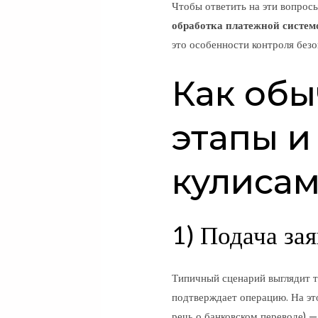
Чтобы ответить на эти вопросы
обработка платежной систем
это особенности контроля без
Как обы
этапы и
кулиса
1) Подача зая
Типичный сценарий выглядит та
подтверждает операцию. На эт
речь о банковском переводе) —