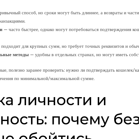
ивычный способ, но сроки могут быть длиннее, а возвраты и част
ранзакциями.
и
— часто быстрее, однако могут потребоваться подтверждения ко
подходит для крупных сумм, но требует точных реквизитов и обы
льные методы
— удобны в отдельных странах, но могут иметь собс
вые, полезно заранее проверить: нужно ли подтверждать кошелек/к
аничения по минимальной/максимальной сумме.
а личности и
ность: почему без
не обойтись