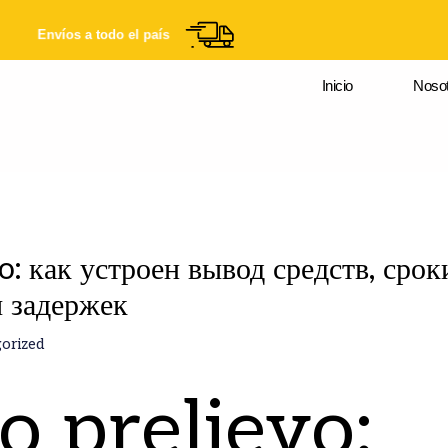
Envíos a todo el país
Inicio
Noso
o: как устроен вывод средств, срок
 задержек
orized
o prelievo: