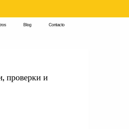
tros
Blog
Contacto
и, проверки и