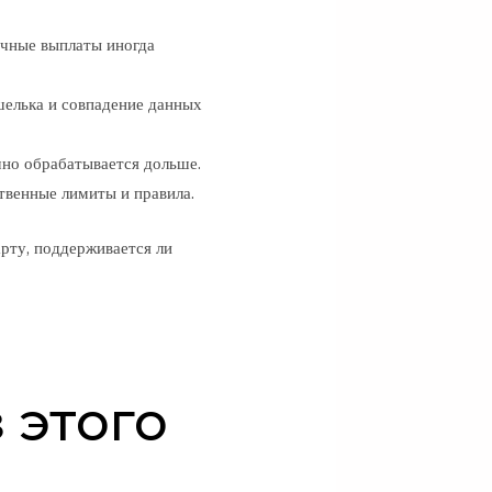
ичные выплаты иногда
шелька и совпадение данных
чно обрабатывается дольше.
твенные лимиты и правила.
арту, поддерживается ли
 этого